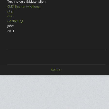
Technologie & Materialien:
CMS Eigenentwicklung
php
css
Gestaltung
Jahr:
2011
back up ↑