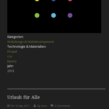
Kategorien:
Webdesign & Webdevelopment
Technologie & Materialien:
Drupal
css
Jquery
Jahr:
2013
Urlaub für Alle
On
16 Sep, 2011
By
nora
0 Comments