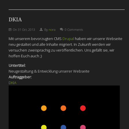
DKIA
On
31 Oct, 2013
By
nora
0 Comments
Mit unserem bevorzugten CMS
Drupal
haben wir unsere Webseite
neu gestaltet und alle Inhalte migriert. In Zukunft werden wir
versuchen zweisprachig zu veröffentlichen. Uns gefällt sie, wir
hoffen Euch auch ;)
Untertitel:
Neugestaltung & Entwicklung unserer Webseite
Auftraggeber:
DKIA