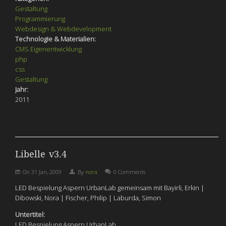
Gestaltung
Programmierung
Webdesign & Webdevelopment
Technologie & Materialien:
CMS Eigenentwicklung
php
css
Gestaltung
Jahr:
2011
Libelle v3.4
On
31 Jan, 2009
By
nora
0 Comments
LED Bespielung Aspern UrbanLab gemeinsam mit Bayirli, Erkin |
Dibowski, Nora | Fischer, Philip | Laburda, Simon
Untertitel:
LED Bespielung Aspern UrbanLab