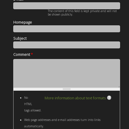
The content of this field is kept private and will not
be shown publicly.
Homepage
Subject
Comment
*
More information about text formats
No
HTML
tags allowed.
Web page addresses and e-mail addresses turn into links
automatically.