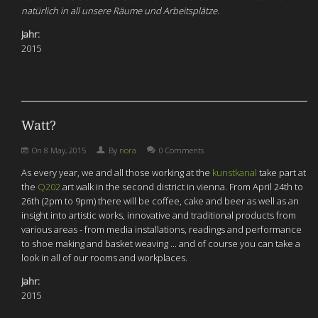
natürlich in all unsere Räume und Arbeitsplätze.
Jahr:
2015
Watt?
On
8 May, 2015
By
nora
0 Comments
As every year, we and all those working at the
kunstkanal
take part at
the
Q202
art walk in the second district in vienna. From April 24th to
26th (2pm to 9pm) there will be coffee, cake and beer as well as an
insight into artistic works, innovative and traditional products from
various areas - from media installations, readings and performance
to shoe making and basket weaving ... and of course you can take a
look in all of our rooms and workplaces.
Jahr:
2015