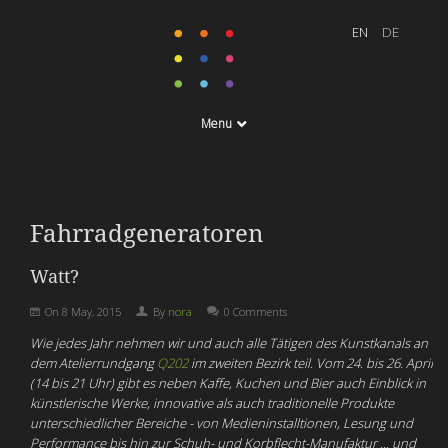
Menu
Fahrradgeneratoren
Watt?
On
8 May, 2015
By
nora
0 Comments
Wie jedes Jahr nehmen wir und auch alle Tätigen des Kunstkanals an
dem Atelierrundgang
Q202
im zweiten Bezirk teil. Vom 24. bis 26. April
(14 bis 21 Uhr) gibt es neben Kaffe, Kuchen und Bier auch Einblick in
künstlerische Werke, innovative als auch traditionelle Produkte
unterschiedlicher Bereiche - von Medieninstalltionen, Lesung und
Performance bis hin zur Schuh- und Korbflecht-Manufaktur ... und