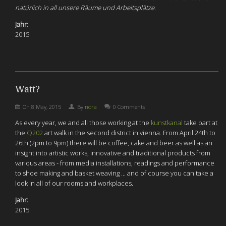
natürlich in all unsere Räume und Arbeitsplätze.
Jahr:
2015
Watt?
On
8 May, 2015
By
nora
0 Comments
As every year, we and all those working at the
kunstkanal
take part at
the
Q202
art walk in the second district in vienna. From April 24th to
26th (2pm to 9pm) there will be coffee, cake and beer as well as an
insight into artistic works, innovative and traditional products from
various areas - from media installations, readings and performance
to shoe making and basket weaving ... and of course you can take a
look in all of our rooms and workplaces.
Jahr:
2015