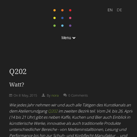
Menu
Q202
Watt?
On
8 May, 2015
By
nora
0 Comments
Wie jedes Jahr nehmen wir und auch alle Tätigen des Kunstkanals an
dem Atelierrundgang
Q202
im zweiten Bezirk teil. Vom 24. bis 26. April
(14 bis 21 Uhr) gibt es neben Kaffe, Kuchen und Bier auch Einblick in
künstlerische Werke, innovative als auch traditionelle Produkte
unterschiedlicher Bereiche - von Medieninstalltionen, Lesung und
Performance bis hin zur Schuh- und Korbflecht-Manufaktur ... und