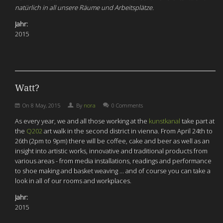
natürlich in all unsere Räume und Arbeitsplätze.
Jahr:
2015
Watt?
On
8 May, 2015
By
nora
0 Comments
As every year, we and all those working at the
kunstkanal
take part at
the
Q202
art walk in the second district in vienna. From April 24th to
26th (2pm to 9pm) there will be coffee, cake and beer as well as an
insight into artistic works, innovative and traditional products from
various areas - from media installations, readings and performance
to shoe making and basket weaving ... and of course you can take a
look in all of our rooms and workplaces.
Jahr:
2015