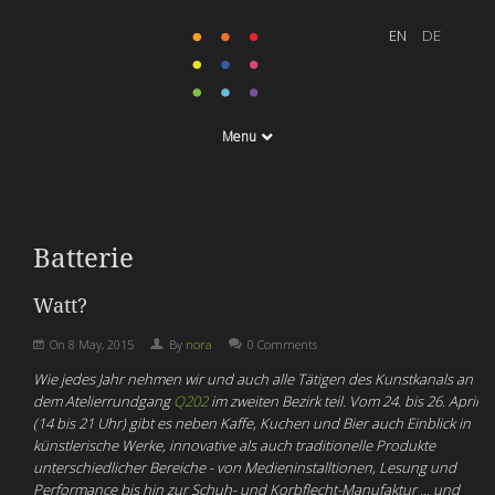
Menu
Batterie
Watt?
On
8 May, 2015
By
nora
0 Comments
Wie jedes Jahr nehmen wir und auch alle Tätigen des Kunstkanals an
dem Atelierrundgang
Q202
im zweiten Bezirk teil. Vom 24. bis 26. April
(14 bis 21 Uhr) gibt es neben Kaffe, Kuchen und Bier auch Einblick in
künstlerische Werke, innovative als auch traditionelle Produkte
unterschiedlicher Bereiche - von Medieninstalltionen, Lesung und
Performance bis hin zur Schuh- und Korbflecht-Manufaktur ... und