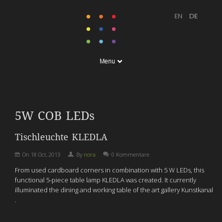
Menu
5W COB LEDs
Tischleuchte KLEDLA
On
18 Oct, 2013
By
nora
0 Kommentare
From used cardboard corners in combination with 5 W LEDs, this
functional 5-piece table lamp KLEDLA was created. It currently
illuminated the dining and working table of the art gallery Kunstkanal
.