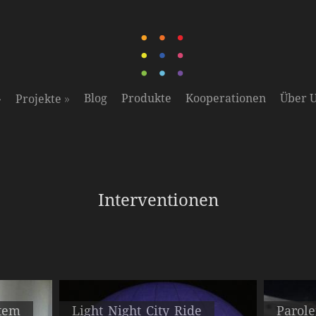
»
»
Blog
Produkte
Kooperationen
Über 
Projekte
Interventionen
stem
Light Night City Ride
Parol