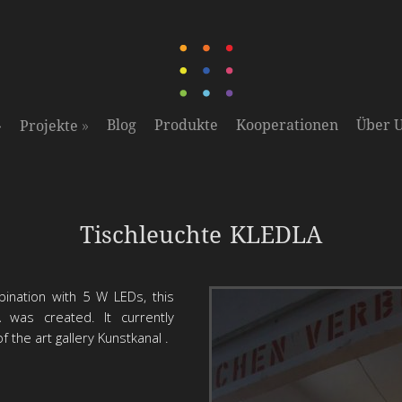
»
»
Blog
Produkte
Kooperationen
Über 
Projekte
25 W LED Upcycling Leuchte
Tischleuchte KLEDLA
nation with 5 W LEDs, this
 was created. It currently
f the art gallery Kunstkanal .