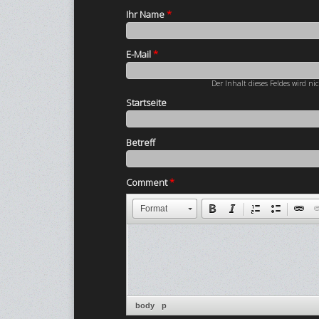
Ihr Name
*
E-Mail
*
Der Inhalt dieses Feldes wird ni
Startseite
Betreff
Comment
*
Format
body
p