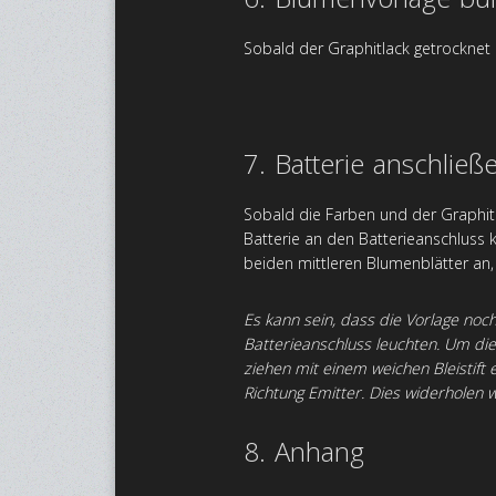
Sobald der Graphitlack getrocknet 
7. Batterie anschließ
Sobald die Farben und der Graphitl
Batterie an den Batterieanschluss kl
beiden mittleren Blumenblätter an,
Es kann sein, dass die Vorlage noc
Batterieanschluss leuchten. Um di
ziehen mit einem weichen Bleistift 
Richtung Emitter. Dies widerholen w
8. Anhang