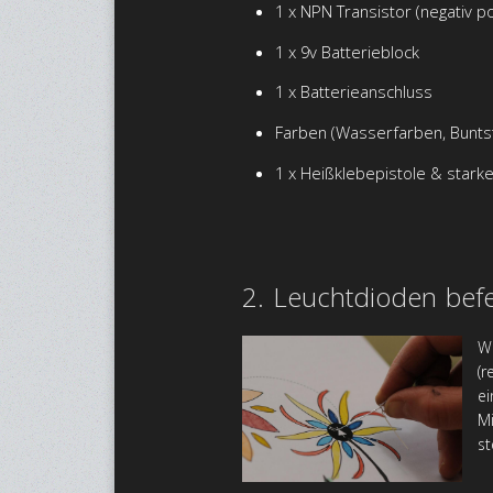
1 x NPN Transistor (negativ po
1 x 9v Batterieblock
1 x Batterieanschluss
Farben (Wasserfarben, Buntstif
1 x Heißklebepistole & stark
2. Leuchtdioden befe
Wi
(r
ei
Mi
st