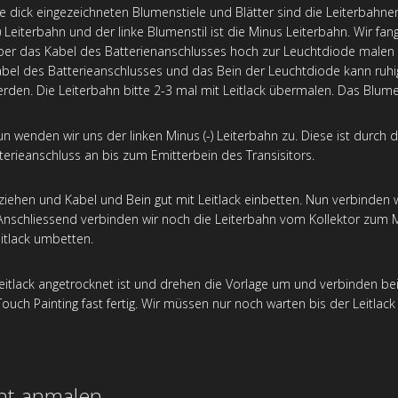
e dick eingezeichneten Blumenstiele und Blätter sind die Leiterbahnen.
) Leiterbahn und der linke Blumenstil ist die Minus Leiterbahn. Wir fan
er das Kabel des Batterienanschlusses hoch zur Leuchtdiode malen w
bel des Batterieanschlusses und das Bein der Leuchtdiode kann ruhig 
rden. Die Leiterbahn bitte 2-3 mal mit Leitlack übermalen. Das Blumen
n wenden wir uns der linken Minus (-) Leiterbahn zu. Diese ist durch 
terieanschluss an bis zum Emitterbein des Transisitors.
iehen und Kabel und Bein gut mit Leitlack einbetten. Nun verbinden wi
 Anschliessend verbinden wir noch die Leiterbahn vom Kollektor zum 
eitlack umbetten.
Leitlack angetrocknet ist und drehen die Vorlage um und verbinden b
ouch Painting fast fertig. Wir müssen nur noch warten bis der Leitlack 
nt anmalen