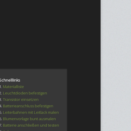
Schnelllinks
1.
Materialliste
2.
Leuchtdioden befestigen
3.
Transistor einsetzen
4.
Batterieanschluss befestigen
5.
Leiterbahnen mit Leitlack malen
6.
Blumenvorlage bunt ausmalen
7.
Batterie anschließen und testen