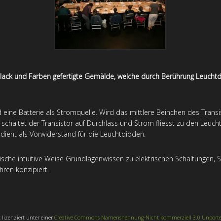
itlack und Farben gefertigte Gemälde, welche durch Berührung Leuch
nd eine Batterie als Stromquelle. Wird das mittlere Beinchen des Transi
, schaltet der Transistor auf Durchlass und Strom fliesst zu den Leuc
t dient als Vorwiderstand für die Leuchtdioden.
sche intuitive Weise Grundlagenwissen zu elektrischen Schaltungen, S
hren konzipiert.
t lizenziert unter einer
Creative Commons Namensnennung-Nicht kommerziell 3.0 Unporte