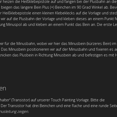
r heizen die Heißklebepistole auf und fangen bei der Plusbahn an die
iegen das längere Bein Plus (+) Beinchen im 90 Grad Winkel ab. Bevor
 Heißklebepistole einen kleinen Klebeklecks auf die Vorlage und steck
n wir auf die Plusbahn der Vorlage und kleben dieses an einem Punkt f
ung Minuspol ab und kleben an einem Punkt das Bein an. Die erste Leu
ir für die Minusbahn, wobei wir hier das Minusbein (kürzeres Bein) 
. Das Minusbein positionieren wir auf der Minusbahn und fixieren es
nicken das Plusbein in Richtung Minusbein ab und befestigen es mit 
gen
alter“ (Transistor) auf unserer Touch Painting Vorlage. Bitte die
. Der Transistor hat drei Beinchen und eine flache und eine runde Seit
nusleitung zeigen.