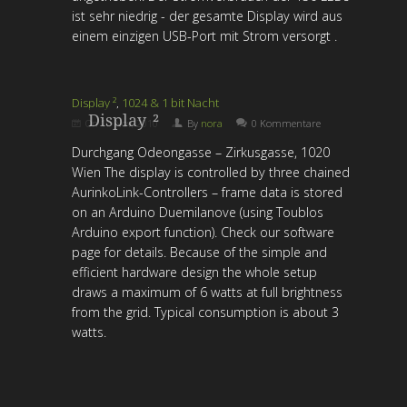
ist sehr niedrig - der gesamte Display wird aus
einem einzigen USB-Port mit Strom versorgt .
Display ²
,
1024 & 1 bit Nacht
Display ²
On
10 Nov, 2010
By
nora
0 Kommentare
Durchgang Odeongasse – Zirkusgasse, 1020
Wien The display is controlled by three chained
AurinkoLink-Controllers – frame data is stored
on an Arduino Duemilanove (using Toublos
Arduino export function). Check our software
page for details. Because of the simple and
efficient hardware design the whole setup
draws a maximum of 6 watts at full brightness
from the grid. Typical consumption is about 3
watts.