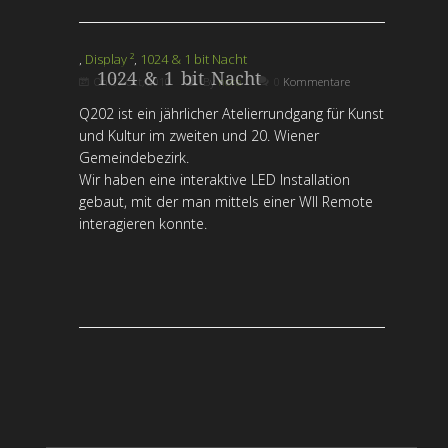
,
Display ²
,
1024 & 1 bit Nacht
1024 & 1 bit Nacht
On
27 Oct, 2010
By
nora
0 Kommentare
Q202 ist ein jährlicher Atelierrundgang für Kunst
und Kultur im zweiten und 20. Wiener
Gemeindebezirk.
Wir haben eine interaktive LED Installation
gebaut, mit der man mittels einer WII Remote
interagieren konnte.