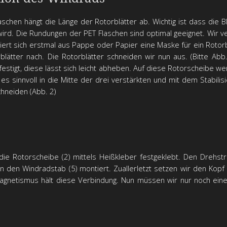
hen hängt die Länge der Rotorblätter ab. Wichtig ist dass die Bl
rd. Die Rundungen der PET Flaschen sind optimal geeignet. Wir 
iert sich erstmal aus Pappe oder Papier eine Maske für ein Rotor
lätter nach. Die Rotorblätter schneiden wir nun aus. (Bitte Abb
tigt, diese lässt sich leicht abheben. Auf diese Rotorscheibe we
st es sinnvoll in die Mitte der drei verstärkten und mit dem Stabil
chneiden (Abb. 2)
die Rotorscheibe (2) mittels Heißkleber festgeklebt. Den Drehs
an den Windradstab (5) montiert. Zuallerletzt setzen wir den Kop
gnetismus hält diese Verbindung. Nun müssen wir nur noch eine