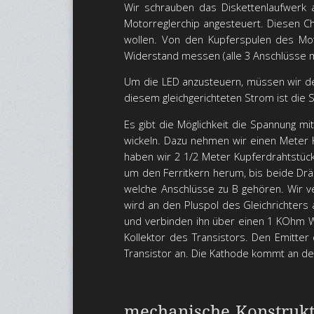
Wir schrauben das Diskettenlaufwerk 
Motorreglerchip angesteuert. Diesen C
wollen. Von den Kupferspulen des Mot
Widerstand messen (alle 3 Anschlüsse 
Um die LED anzusteuern, müssen wir den
diesem gleichgerichteten Strom ist die 
Es gibt die Möglichkeit die Spannung mi
wickeln. Dazu nehmen wir einen Meter Ku
haben wir 2 1/2 Meter Kupferdrahtstück
um den Ferritkern herum, bis beide Dr
welche Anschlüsse zu B gehören. Wir ve
wird an den Pluspol des Gleichrichters
und verbinden ihn über einen 1 KOhm W
Kollektor des Transistors. Den Emitter
Transistor an. Die Kathode kommt an de
mechanische Konstruk