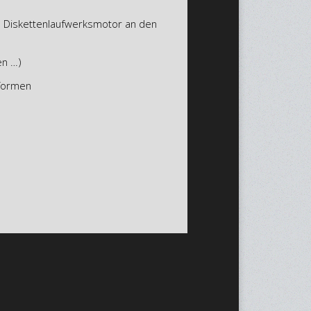
es Diskettenlaufwerksmotor an den
en …)
 formen