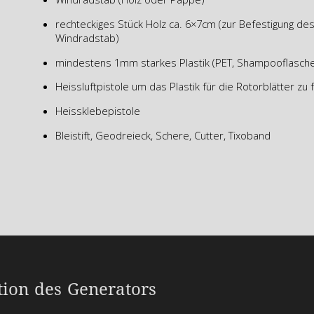
rechteckiges Stück Holz ca. 6×7cm (zur Befestigung d
Windradstab)
mindestens 1mm starkes Plastik (PET, Shampooflasch
Heissluftpistole um das Plastik für die Rotorblätter zu
Heissklebepistole
Bleistift, Geodreieck, Schere, Cutter, Tixoband
tion des Generators