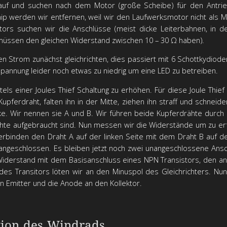
auf und suchen nach dem Motor (große Scheibe) für den Antrie
hip werden wir entfernen, weil wir den Laufwerksmotor nicht als
ors suchen wir die Anschlüsse (meist dicke Leiterbahnen, in de
müssen den gleichen Widerstand zwischen 10 – 30 Ω haben).
 Strom zunächst gleichrichten, dies passiert mit 6 Schottkydio
Spannung leider noch etwas zu niedrig um eine LED zu betreiben.
ttels einer Joules Thief Schaltung zu erhöhen. Für diese Joule Thie
pferdraht, falten ihn in der Mitte, ziehen ihn straff und schneide
e. Wir nennen sie A und B. Wir führen beide Kupferdrähte durch 
ähte aufgebraucht sind. Nun messen wir die Widerstände um zu er
rbinden den Draht A auf der linken Seite mit dem Draht B auf d
 angeschlossen. Es bleiben jetzt noch zwei unangeschlossene An
iderstand mit dem Basisanschluss eines NPN Transistors, den a
 des Transitors löten wir an den Minuspol des Gleichrichters. Nu
n Emitter und die Anode an den Kollektor.
tion des Windrads