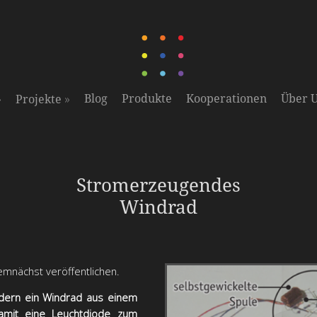
»
»
Blog
Produkte
Kooperationen
Über 
Projekte
Überarbeitete Version mit einem vertikalen Windrad kommt
Stromerzeugendes
demnächst heraus
Windrad
mnächst veröffentlichen.
ndern ein Windrad aus einem
damit eine Leuchtdiode zum