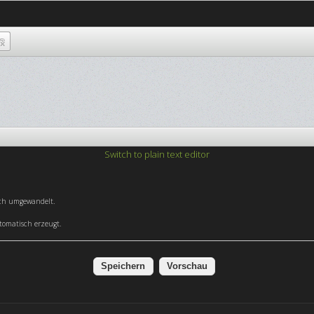
Switch to plain text editor
sch umgewandelt.
omatisch erzeugt.