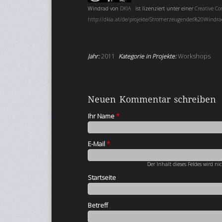
Windrad
von
DKIA
ist lizenziert unter einer
Creative 
http://dkia.at/de/projekte/Stromerzeugendes%20Windr
Jahr:
2011
Kategorie in Projekte:
Workshops
Neuen Kommentar schreiben
Ihr Name
*
E-Mail
*
Der Inhalt dieses Feldes wird ni
Startseite
Betreff