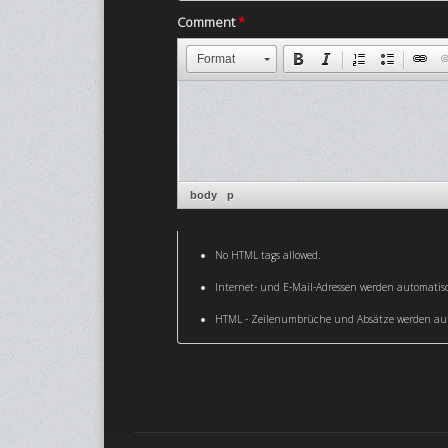
Comment
*
Format
body
p
No HTML tags allowed.
Internet- und E-Mail-Adressen werden automati
HTML - Zeilenumbrüche und Absätze werden aut