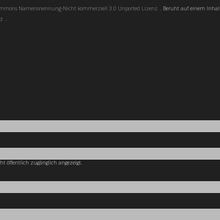
Commons Namensnennung-Nicht kommerziell 3.0 Unported Lizenz
. Beruht auf einem Inhal
ad
.
cht öffentlich zugänglich angezeigt.