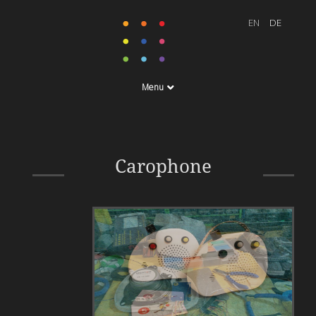
Menu
Kindermusikbox
Carophone