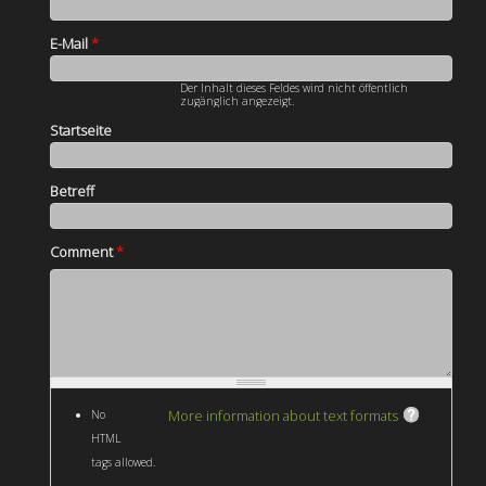
E-Mail
*
Der Inhalt dieses Feldes wird nicht öffentlich
zugänglich angezeigt.
Startseite
Betreff
Comment
*
More information about text formats
No
HTML
tags allowed.