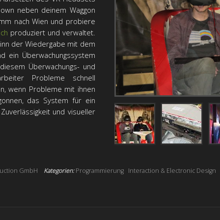
 Clown neben deinem Waggon
 komm nach Wien und probiere
sch
produziert und verwaltet.
ginn der Wiedergabe mit dem
und ein Überwachungssystem
t diesem Überwachungs- und
rbeiter Probleme schnell
n, wenn Probleme mit ihnen
gonnen, das System für ein
verlässigkeit und visueller
duction GmbH
Kategorien:
Programmierung
Interaction & Electronic Design