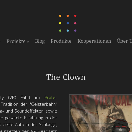
»
»
Blog
Produkte
Kooperationen
Über 
Projekte
Spaßfahrt in der virtuellen Realität
The Clown
lity (VR) Fahrt im
Prater
 Tradition der "Geisterbahn"
cht- und Soundeffekten sowie
die gesamte Erfahrung in der
das erste Auto in der Schlange,
im Aufsetzen des VR-Headsets