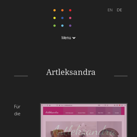
Menu
Gestaltung der Webseite,
Folder, Roll-Up Banner
Artleksandra
und Visitenkarten
Für
die