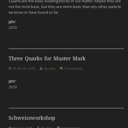
Quarks are the basic building blocks of our matter. Maybe they are
not the most basic, but they are more basic than any other particle
we know or have found so far.
Jahr:
2019
Three Quarks for Muster Mark
On
30 Jun, 2019
By
nora
0 Comments
Jahr:
2019
Schweissworkshop
On
3 Jul, 2015
By
nora
0 Comments