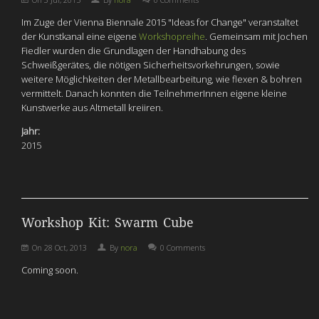
Im Zuge der Vienna Biennale 2015 "Ideas for Change" veranstaltet
der Kunstkanal eine eigene
Workshopreihe
. Gemeinsam mit Jochen
Fiedler wurden die Grundlagen der Handhabung des
Schweißgerätes, die nötigen Sicherheitsvorkehrungen, sowie
weitere Möglichkeiten der Metallbearbeitung, wie flexen & bohren
vermittelt. Danach konnten die TeilnehmerInnen eigene kleine
Kunstwerke aus Altmetall kreiiren.
Jahr:
2015
Workshop Kit: Swarm Cube
On
28 Oct, 2013
By
nora
0 Comments
Coming soon.