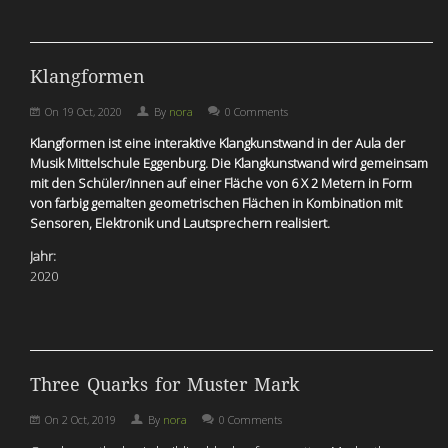
Klangformen
On
19 Oct, 2020
By
nora
0 Comments
Klangformen ist eine interaktive Klangkunstwand in der Aula der
Musik Mittelschule Eggenburg. Die Klangkunstwand wird gemeinsam
mit den Schüler/innen auf einer Fläche von 6 X 2 Metern in Form
von farbig gemalten geometrischen Flächen in Kombination mit
Sensoren, Elektronik und Lautsprechern realisiert.
Jahr:
2020
Three Quarks for Muster Mark
On
2 Oct, 2019
By
nora
0 Comments