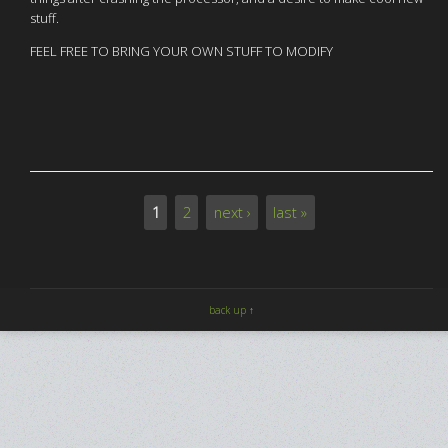
stuff.
FEEL FREE TO BRING YOUR OWN STUFF TO MODIFY
1
2
next ›
last »
Pages
back up ↑