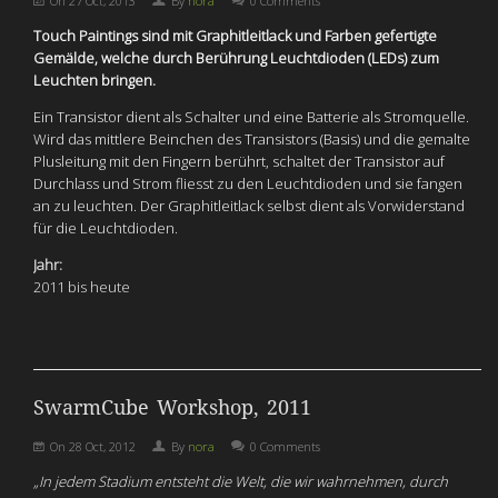
On
27 Oct, 2013
By
nora
0 Comments
Touch Paintings sind mit Graphitleitlack und Farben gefertigte
Gemälde, welche durch Berührung Leuchtdioden (LEDs) zum
Leuchten bringen.
Ein Transistor dient als Schalter und eine Batterie als Stromquelle.
Wird das mittlere Beinchen des Transistors (Basis) und die gemalte
Plusleitung mit den Fingern berührt, schaltet der Transistor auf
Durchlass und Strom fliesst zu den Leuchtdioden und sie fangen
an zu leuchten. Der Graphitleitlack selbst dient als Vorwiderstand
für die Leuchtdioden.
Jahr:
2011 bis heute
SwarmCube Workshop, 2011
On
28 Oct, 2012
By
nora
0 Comments
„In jedem Stadium entsteht die Welt, die wir wahrnehmen, durch