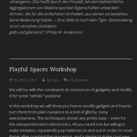
»Emergenz«. Das heißt durch den Prozeß, bei dem beträchtliche
Aggregationen von Materie spontan Eigenschaften entwickeln
können, die für die einfacheren Einheiten, aus denen sie bestehen,
keine Bedeutung haben. – Eine Zelle ist noch kein Tiger. Ebensowenig
ist ein einzelnes Goldatom
gelb und glänzend.“ (Philip W. Anderson)
Playful Spaces Workshop
On
28 Oct, 2011
By
nora
0 Comments
We will toy with the constraints & ressources of gadgetry and modify
it for some "artistic" purpose
In this workshop we will show you how to modify gadgets and how to
turn them from plain nuisance to a tool of glitchy, noisy
awesomeness. The techniques shown are pretty easy -- even for
the unexperienced in electronics. All you need is to be willing to
make mistakes, repeatedly pop batteries in and out in order to reset
things after crashing the processor, and a desire to make cool new