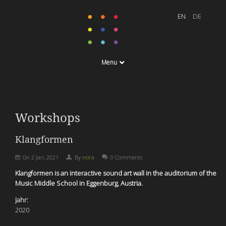
Menu
Workshops
Klangformen
On
2 Jan, 2021
By
nora
0 Comments
Klangformen is an interactive sound art wall in the auditorium of the
Music Middle School in Eggenburg, Austria.
Jahr:
2020