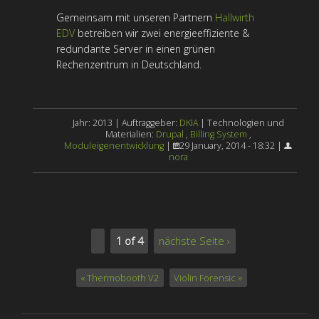
Gemeinsam mit unseren Partnern
Hallwirth
EDV
betreiben wir zwei energieeffiziente &
redundante Server in einen grünen
Rechenzentrum in Deutschland.
Jahr: 2013 | Auftraggeber:
DKIA
| Technologien und
Materialien:
Drupal
,
Billing System
,
Moduleigenentwicklung
|
29 January, 2014 - 18:32 |
nora
1 of 4
nächste Seite ›
« Thermobooth V2
Violin Forensic »