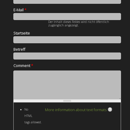
E-Mail
*
Der Inhalt dieses Feldes wird nicht öffentlich
zugänglich angezeigt.
Startseite
Betreff
Comment
*
More information about text formats
No
HTML
tags allowed.