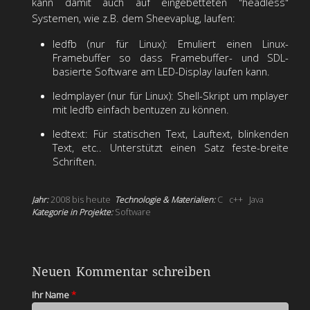
kann damit auch auf eingebetteten "headless"
Systemen, wie z.B. dem Sheevaplug, laufen:
ledfb (nur für Linux): Emuliert einen Linux-
Framebuffer so dass Framebuffer- und SDL-
basierte Software am LED-Display laufen kann.
ledmplayer (nur für Linux): Shell-Skript um mplayer
mit ledfb einfach bentuzen zu können.
ledtext: Für statischen Text, Lauftext, blinkenden
Text, etc.. Unterstützt einen Satz feste-breite
Schriften.
Jahr:
2008 bis heute
Technologie & Materialien:
C
c++
Java
Kategorie in Projekte:
Software
Neuen Kommentar schreiben
Ihr Name
*