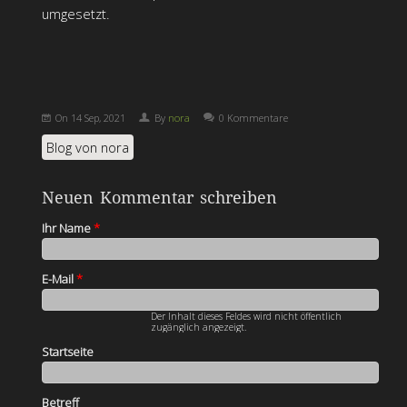
umgesetzt.
On
14 Sep, 2021
By
nora
0 Kommentare
Blog von nora
Neuen Kommentar schreiben
Ihr Name
*
E-Mail
*
Der Inhalt dieses Feldes wird nicht öffentlich
zugänglich angezeigt.
Startseite
Betreff