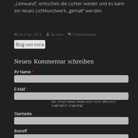
„Leinwand“, erlöschen die Lichter wieder und es kann
ein neues Lichtkunstwerk „gemalt“ werden.
On
6 Apr, 2014
By
nora
0 Kommentare
Blog von nora
Neuen Kommentar schreiben
Ihr Name
*
E-Mail
*
Der Inhalt dieses Feldes wird nicht öffentlich
zugänglich angezeigt.
Startseite
Betreff