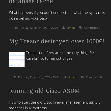
database cache
What happens if you don't understand what the system is
doing behind your back
Freitag, 12 March, 2021 - 22:20
Simon
Comments 0
My Trezor destroyed over 1000€!
Transaction fees aren't the only thing. Be
careful not to run out of gas.
Dienstag, 12 January, 2021 - 19:03
Simon
Comments 0
Running old Cisco ASDM
How to start the old Cisco firewall management utility on
modern Linux systems