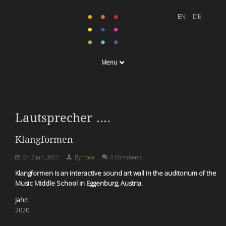
Menu
Lautsprecher ....
Klangformen
On
2 Jan, 2021
By
nora
0 Comments
Klangformen is an interactive sound art wall in the auditorium of the
Music Middle School in Eggenburg, Austria.
Jahr:
2020