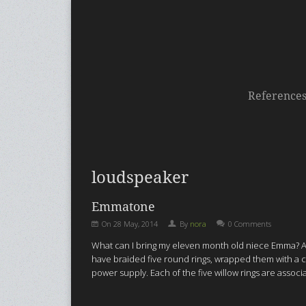
Reference
loudspeaker
Emmatone
On
28 May, 2014
By
nora
0 Comments
What can I bring my eleven month old niece Emma?
A
have braided five round rings, wrapped them with a 
power supply. Each of the five willow rings are assoc