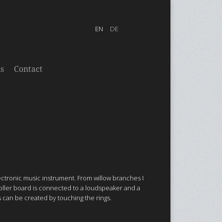
s
Contact
ectronic music instrument. From willow branches I
oller board is connected to a loudspeaker and a
s can be created by touching the rings.