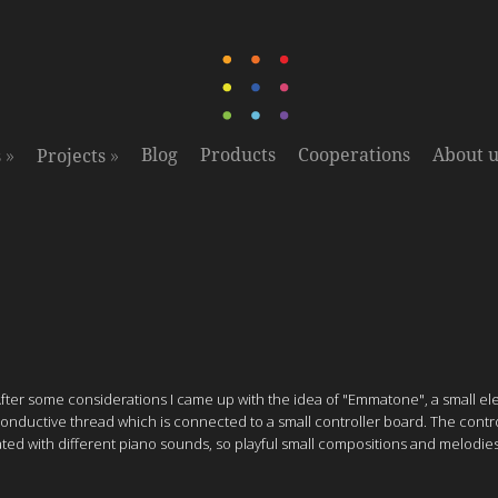
»
»
Blog
Products
Cooperations
About u
s
Projects
fter some considerations I came up with the idea of "Emmatone", a small el
conductive thread which is connected to a small controller board. The contr
iated with different piano sounds, so playful small compositions and melodie