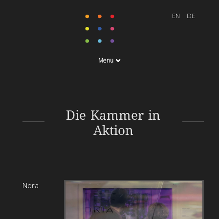
Menu
Q202 Atelierrundgang
Die Kammer in
2013, Kunstkanal, Wien
Aktion
20.-22. April 2013
Nora