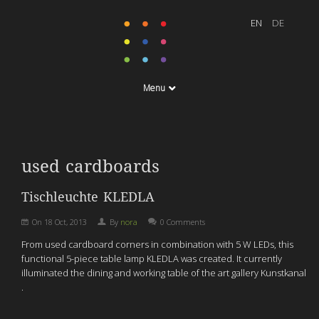
Menu
used cardboards
Tischleuchte KLEDLA
On
18 Oct, 2013
By
nora
0 Comments
From used cardboard corners in combination with 5 W LEDs, this
functional 5-piece table lamp KLEDLA was created. It currently
illuminated the dining and working table of the art gallery Kunstkanal
.