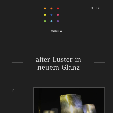
Menu
15 W Luster mit Ettlin Lux
alter Luster in
Gewebe
neuem Glanz
In