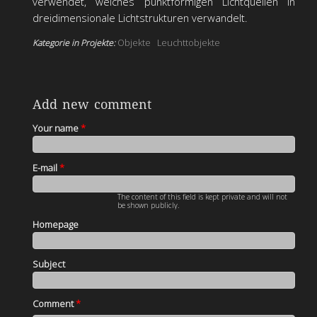
verwendet, welches punktförmigen Lichtquellen in
dreidimensionale Lichtstrukturen verwandelt.
Kategorie in Projekte:
Objekte
Leuchttobjekte
Add new comment
Your name
*
E-mail
*
The content of this field is kept private and will not
be shown publicly.
Homepage
Subject
Comment
*