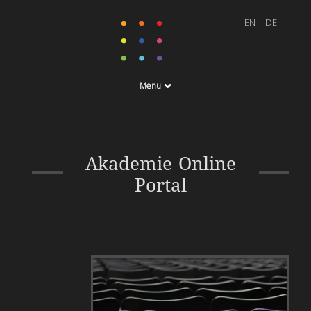
Menu
Informationsarchitektur,
Akademie Online
Programmierung,
Portal
Webdevelopment