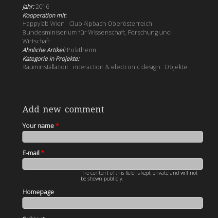
Jahr:
2016
Kooperation mit:
Happylab Wien
Club Alpbach Oberösterreich
Bundesminiserium für Wissenschaft, Forschung und
Wirtschaft
Ähnliche Artikel:
Polatherm
Kategorie in Projekte:
Rauminstallation
interaction & electronic design
Objekte
Add new comment
Your name
*
E-mail
*
The content of this field is kept private and will not
be shown publicly.
Homepage